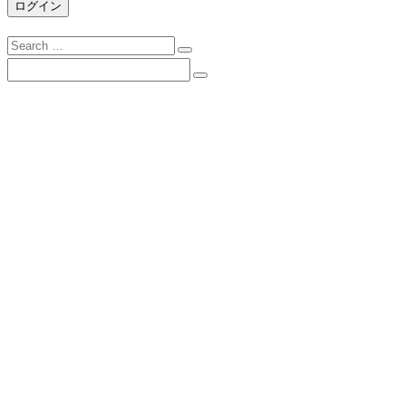
Search
for:
Search
for:
下諏訪向陽高校について
校長挨拶
沿革
校歌
校訓
学校目標
スクールミッション・３つの方針・グランドデ
ザイン
学校案内（PDF）
所在地とアクセス
学校施設の概要
進路状況
学校での生活
日課表
年間行事予定表（PDF）
本校の制服について（PDF）
生徒指導ガイドライン