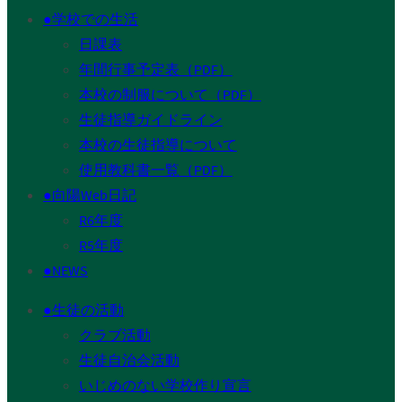
●学校での生活
日課表
年間行事予定表（PDF）
本校の制服について（PDF）
生徒指導ガイドライン
本校の生徒指導について
使用教科書一覧（PDF）
●向陽Web日記
R6年度
R5年度
●NEWS
●生徒の活動
クラブ活動
生徒自治会活動
いじめのない学校作り宣言