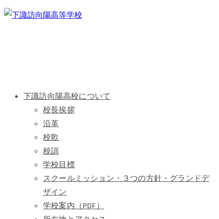
下諏訪向陽高校について
校長挨拶
沿革
校歌
校訓
学校目標
スクールミッション・３つの方針・グランドデ
ザイン
学校案内（PDF）