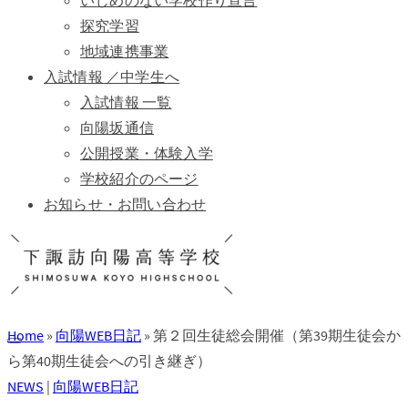
いじめのない学校作り宣言
探究学習
地域連携事業
入試情報 ／中学生へ
入試情報 一覧
向陽坂通信
公開授業・体験入学
学校紹介のページ
お知らせ・お問い合わせ
Home
»
向陽WEB日記
»
第２回生徒総会開催（第39期生徒会か
ら第40期生徒会への引き継ぎ）
NEWS
|
向陽WEB日記