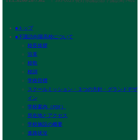
TEL.0266-28-7582
●トップ
●下諏訪向陽高校について
校長挨拶
沿革
校歌
校訓
学校目標
スクールミッション・３つの方針・グランドデザ
イン
学校案内（PDF）
所在地とアクセス
学校施設の概要
進路状況