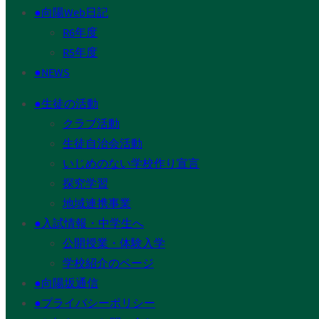
●向陽Web日記
R6年度
R5年度
●NEWS
●生徒の活動
クラブ活動
生徒自治会活動
いじめのない学校作り宣言
探究学習
地域連携事業
●入試情報・中学生へ
公開授業・体験入学
学校紹介のページ
●向陽坂通信
●プライバシーポリシー