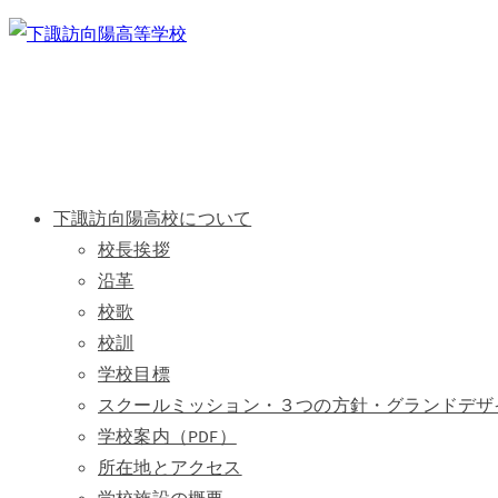
下諏訪向陽高校について
校長挨拶
沿革
校歌
校訓
学校目標
スクールミッション・３つの方針・グランドデザ
学校案内（PDF）
所在地とアクセス