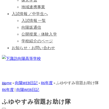
探究学習
地域連携事業
入試情報 ／中学生へ
入試情報 一覧
向陽坂通信
公開授業・体験入学
学校紹介のページ
お知らせ・お問い合わせ
Home
»
向陽WEB日記
»
R6年度
»
ふゆやすみ宿題お助け隊
R6年度
|
向陽WEB日記
ふゆやすみ宿題お助け隊