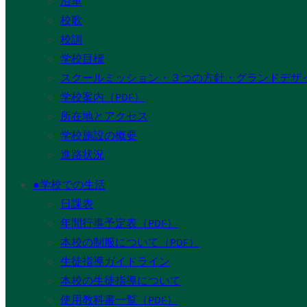
沿革
校歌
校訓
学校目標
スクールミッション・３つの方針・グランドデザ
学校案内（PDF）
所在地とアクセス
学校施設の概要
進路状況
●学校での生活
日課表
年間行事予定表（PDF）
本校の制服について（PDF）
生徒指導ガイドライン
本校の生徒指導について
使用教科書一覧（PDF）