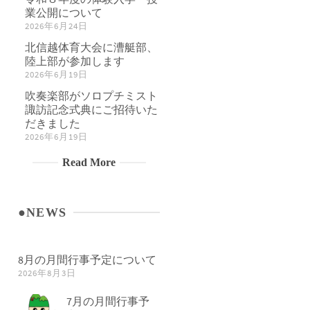
業公開について
2026年6月24日
北信越体育大会に漕艇部、
陸上部が参加します
2026年6月19日
吹奏楽部がソロプチミスト
諏訪記念式典にご招待いた
だきました
2026年6月19日
Read More
●NEWS
8月の月間行事予定について
2026年8月3日
7月の月間行事予