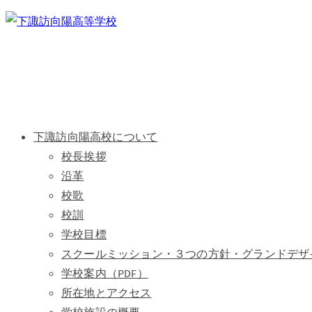
下諏訪向陽高校について
校長挨拶
沿革
校歌
校訓
学校目標
スクールミッション・３つの方針・グランドデザ
学校案内（PDF）
所在地とアクセス