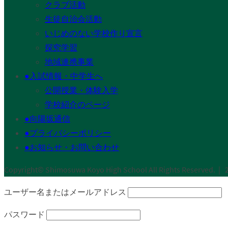
クラブ活動
生徒自治会活動
いじめのない学校作り宣言
探究学習
地域連携事業
●入試情報・中学生へ
公開授業・体験入学
学校紹介のページ
●向陽坂通信
●プライバシーポリシー
●お知らせ・お問い合わせ
Copyright© Shimosuwa Koyo High School All Rights Rese
ユーザー名またはメールアドレス
パスワード