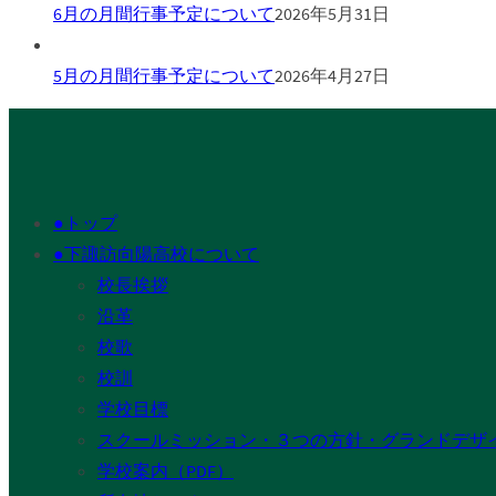
6月の月間行事予定について
2026年5月31日
5月の月間行事予定について
2026年4月27日
●トップ
●下諏訪向陽高校について
校長挨拶
沿革
校歌
校訓
学校目標
スクールミッション・３つの方針・グランドデザ
学校案内（PDF）