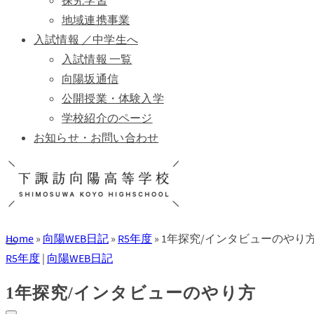
探究学習
地域連携事業
入試情報 ／中学生へ
入試情報 一覧
向陽坂通信
公開授業・体験入学
学校紹介のページ
お知らせ・お問い合わせ
Home
»
向陽WEB日記
»
R5年度
»
1年探究/インタビューのやり
R5年度
|
向陽WEB日記
1年探究/インタビューのやり方