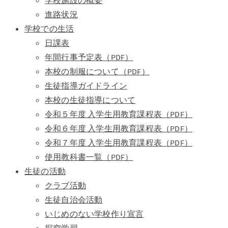
学校施設の概要
進路状況
学校での生活
日課表
年間行事予定表（PDF）
本校の制服について（PDF）
生徒指導ガイドライン
本校の生徒指導について
令和５年度 入学生用教育課程表（PDF）
令和６年度 入学生用教育課程表（PDF）
令和７年度 入学生用教育課程表（PDF）
使用教科書一覧（PDF）
生徒の活動
クラブ活動
生徒自治会活動
いじめのない学校作り宣言