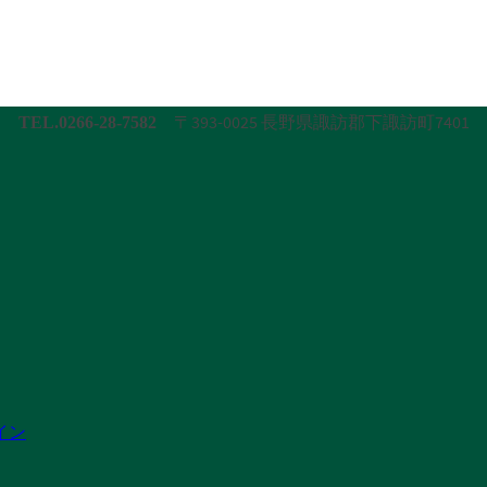
〒393-0025 長野県諏訪郡下諏訪町7401
TEL.0266-28-7582
イン