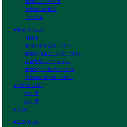
所在地とアクセス
学校施設の概要
進路状況
●学校での生活
日課表
年間行事予定表（PDF）
本校の制服について（PDF）
生徒指導ガイドライン
本校の生徒指導について
使用教科書一覧（PDF）
●向陽Web日記
R6年度
R5年度
●NEWS
●生徒の活動