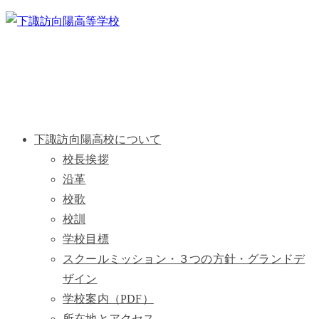
下諏訪向陽高校について
校長挨拶
沿革
校歌
校訓
学校目標
スクールミッション・３つの方針・グランドデ
ザイン
学校案内（PDF）
所在地とアクセス