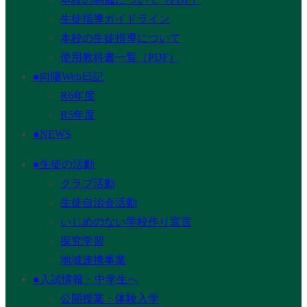
生徒指導ガイドライン
本校の生徒指導について
使用教科書一覧（PDF）
●向陽Web日記
R6年度
R5年度
●NEWS
●生徒の活動
クラブ活動
生徒自治会活動
いじめのない学校作り宣言
探究学習
地域連携事業
●入試情報・中学生へ
公開授業・体験入学