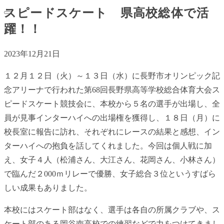
スピードスケート 県高校総体で活
躍！！
2023年12月21日
１２月１２日（火）～１３日（水）に長野市オリンピック記
念アリーナで行われた第68回長野県高等学校総合体育大会ス
ピードスケート競技会に、本校から５名の選手が出場し、全
員が見事インターハイへの出場権を獲得し、１８日（月）に
校長室に報告に訪れ、それぞれにレースの結果と感想、イン
ターハイへの抱負を話してくれました。今回は個人戦に加
え、女子４人（松浦さん、大江さん、花岡さん、小林さん）
で臨んだ２000ｍリレーで優勝、女子総合３位というすばら
しい成果もありました。
本校にはスケート部はなく、選手は各自の所属クラブや、ス
ケート部のある岡谷南高校での練習などで力をつけてきまし