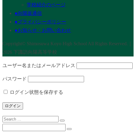
学校紹介のページ
●向陽坂通信
●プライバシーポリシー
●お知らせ・お問い合わせ
Copyright© Shimosuwa Koyo High School All Rights Reserved.｜
2026 下諏訪向陽高等学校
ユーザー名またはメールアドレス
パスワード
ログイン状態を保存する
Search
for:
Search
for: