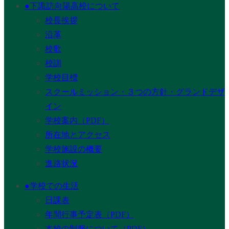
●下諏訪向陽高校について
校長挨拶
沿革
校歌
校訓
学校目標
スクールミッション・３つの方針・グランドデザ
イン
学校案内（PDF）
所在地とアクセス
学校施設の概要
進路状況
●学校での生活
日課表
年間行事予定表（PDF）
本校の制服について（PDF）