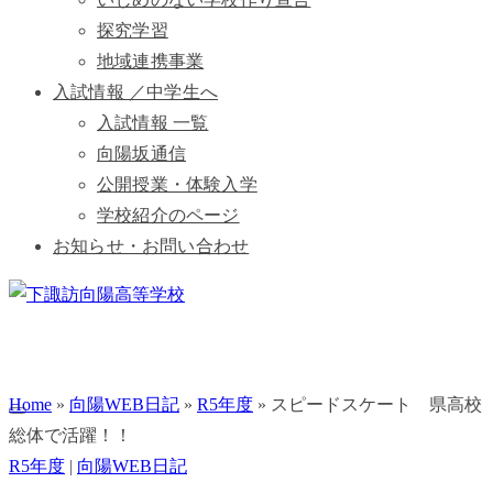
探究学習
地域連携事業
入試情報 ／中学生へ
入試情報 一覧
向陽坂通信
公開授業・体験入学
学校紹介のページ
お知らせ・お問い合わせ
Home
»
向陽WEB日記
»
R5年度
»
スピードスケート 県高校
総体で活躍！！
R5年度
|
向陽WEB日記