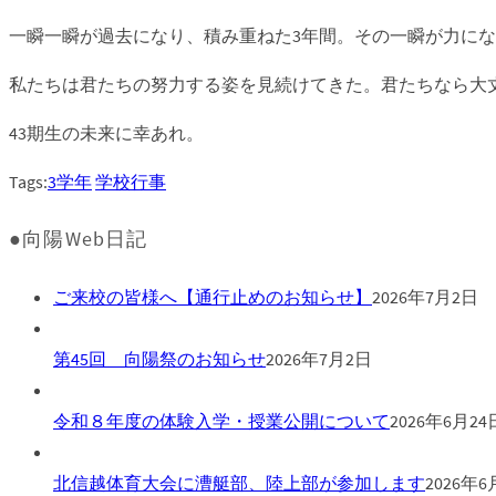
一瞬一瞬が過去になり、積み重ねた3年間。その一瞬が力に
私たちは君たちの努力する姿を見続けてきた。君たちなら大
43期生の未来に幸あれ。
Tags:
3学年
学校行事
●向陽Web日記
ご来校の皆様へ【通行止めのお知らせ】
2026年7月2日
第45回 向陽祭のお知らせ
2026年7月2日
令和８年度の体験入学・授業公開について
2026年6月24
北信越体育大会に漕艇部、陸上部が参加します
2026年6