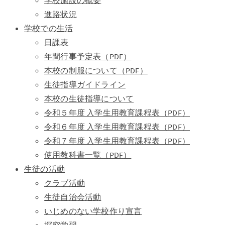
学校施設の概要
進路状況
学校での生活
日課表
年間行事予定表（PDF）
本校の制服について（PDF）
生徒指導ガイドライン
本校の生徒指導について
令和５年度 入学生用教育課程表（PDF）
令和６年度 入学生用教育課程表（PDF）
令和７年度 入学生用教育課程表（PDF）
使用教科書一覧（PDF）
生徒の活動
クラブ活動
生徒自治会活動
いじめのない学校作り宣言