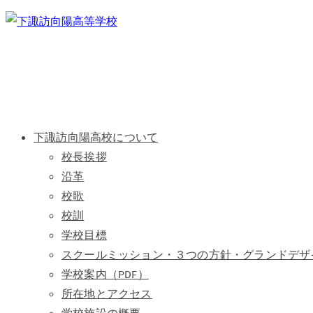
下諏訪向陽高校について
校長挨拶
沿革
校歌
校訓
学校目標
スクールミッション・３つの方針・グランドデザ
学校案内（PDF）
所在地とアクセス