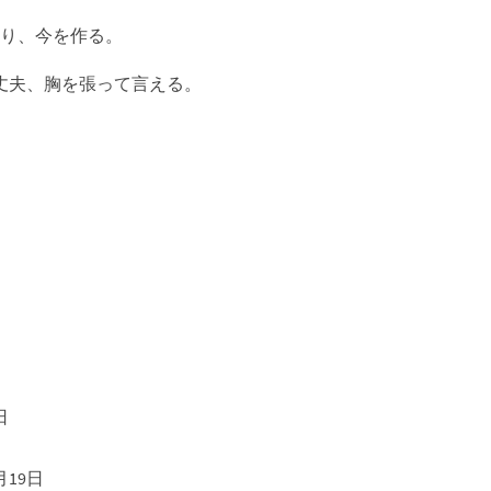
なり、今を作る。
丈夫、胸を張って言える。
日
月19日