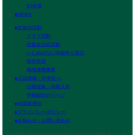
R5年度
●NEWS
●生徒の活動
クラブ活動
生徒自治会活動
いじめのない学校作り宣言
探究学習
地域連携事業
●入試情報・中学生へ
公開授業・体験入学
学校紹介のページ
●向陽坂通信
●プライバシーポリシー
●お知らせ・お問い合わせ
Copyright© Shimosuwa Koyo High School All Rights Reserved.｜