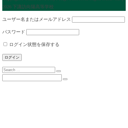
2026 下諏訪向陽高等学校
ユーザー名またはメールアドレス
パスワード
ログイン状態を保存する
Search
for:
Search
for:
下諏訪向陽高校について
校長挨拶
沿革
校歌
校訓
学校目標
スクールミッション・３つの方針・グランドデ