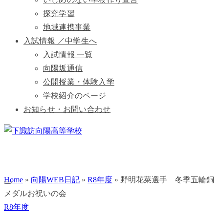
探究学習
地域連携事業
入試情報 ／中学生へ
入試情報 一覧
向陽坂通信
公開授業・体験入学
学校紹介のページ
お知らせ・お問い合わせ
Home
»
向陽WEB日記
»
R8年度
»
野明花菜選手 冬季五輪銅
メダルお祝いの会
R8年度