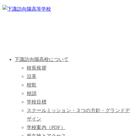
下諏訪向陽高校について
校長挨拶
沿革
校歌
校訓
学校目標
スクールミッション・３つの方針・グランドデ
ザイン
学校案内（PDF）
所在地とアクセス