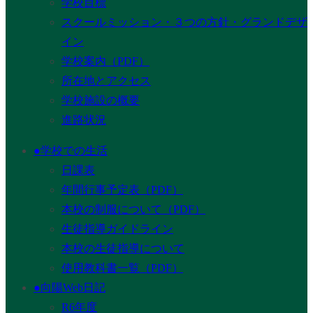
学校目標
スクールミッション・３つの方針・グランドデザ
イン
学校案内（PDF）
所在地とアクセス
学校施設の概要
進路状況
●学校での生活
日課表
年間行事予定表（PDF）
本校の制服について（PDF）
生徒指導ガイドライン
本校の生徒指導について
使用教科書一覧（PDF）
●向陽Web日記
R6年度