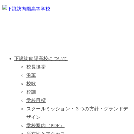
下諏訪向陽高校について
校長挨拶
沿革
校歌
校訓
学校目標
スクールミッション・３つの方針・グランドデ
ザイン
学校案内（PDF）
所在地とアクセス