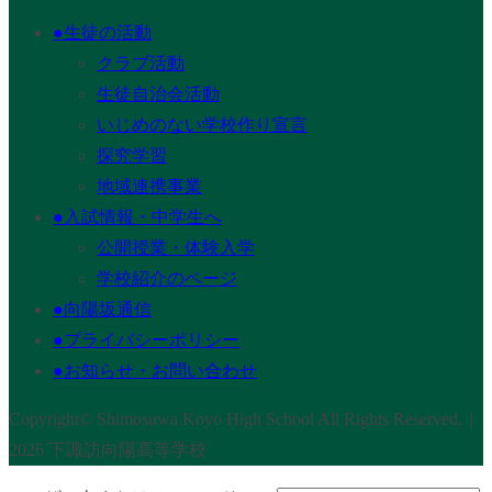
●生徒の活動
クラブ活動
生徒自治会活動
いじめのない学校作り宣言
探究学習
地域連携事業
●入試情報・中学生へ
公開授業・体験入学
学校紹介のページ
●向陽坂通信
●プライバシーポリシー
●お知らせ・お問い合わせ
Copyright© Shimosuwa Koyo High School All Rights Reserved.｜
2026 下諏訪向陽高等学校