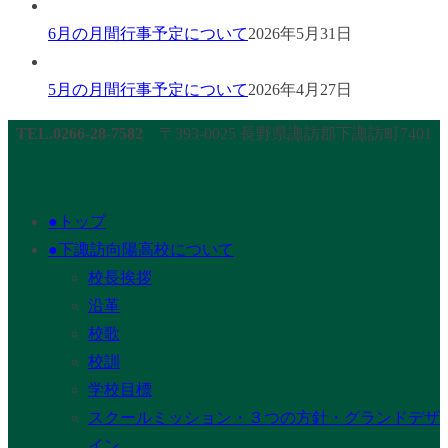
6月の月間行事予定について
2026年5月31日
5月の月間行事予定について
2026年4月27日
TEL.0266-28-7582
〒393-0025 長野県諏訪郡下諏訪町7401
●トップ
●下諏訪向陽高校について
校長挨拶
沿革
校歌
校訓
学校目標
スクールミッション・３つの方針・グランドデザ
イン