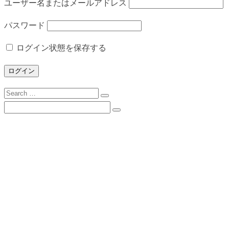
ユーザー名またはメールアドレス
パスワード
ログイン状態を保存する
Search
for:
Search
for:
下諏訪向陽高校について
校長挨拶
沿革
校歌
校訓
学校目標
スクールミッション・３つの方針・グランドデ
ザイン
学校案内（PDF）
所在地とアクセス