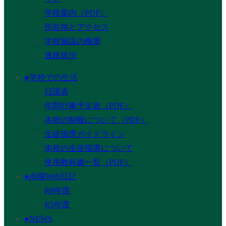
学校案内（PDF）
所在地とアクセス
学校施設の概要
進路状況
●学校での生活
日課表
年間行事予定表（PDF）
本校の制服について（PDF）
生徒指導ガイドライン
本校の生徒指導について
使用教科書一覧（PDF）
●向陽Web日記
R6年度
R5年度
●NEWS