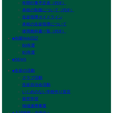
年間行事予定表（PDF）
本校の制服について（PDF）
生徒指導ガイドライン
本校の生徒指導について
使用教科書一覧（PDF）
●向陽Web日記
R6年度
R5年度
●NEWS
●生徒の活動
クラブ活動
生徒自治会活動
いじめのない学校作り宣言
探究学習
地域連携事業
●入試情報・中学生へ