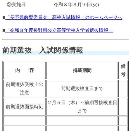
③実施日 令和８年３月10日(火)
■
「長野県教育委員会 高校入試情報」のホームページへ
■
「令和８年度長野県公立高等学校入学者選抜情報」
前期選抜 入試関係情報
備
内 容
掲載期間
考
前期選抜受検上の
前期選抜検査日まで
注意
２月５日（木）～前期選抜検査日
前期選抜面接時刻
まで