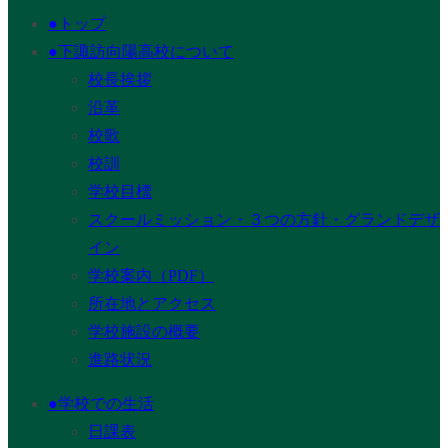
●トップ
●下諏訪向陽高校について
校長挨拶
沿革
校歌
校訓
学校目標
スクールミッション・３つの方針・グランドデザ
イン
学校案内（PDF）
所在地とアクセス
学校施設の概要
進路状況
●学校での生活
日課表