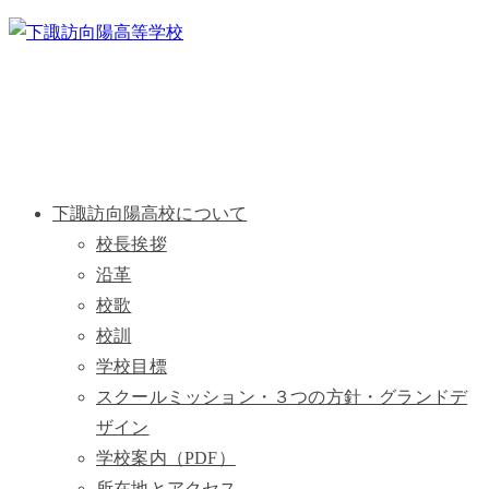
下諏訪向陽高校について
校長挨拶
沿革
校歌
校訓
学校目標
スクールミッション・３つの方針・グランドデ
ザイン
学校案内（PDF）
所在地とアクセス