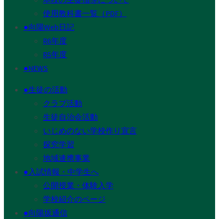
使用教科書一覧（PDF）
●向陽Web日記
R6年度
R5年度
●NEWS
●生徒の活動
クラブ活動
生徒自治会活動
いじめのない学校作り宣言
探究学習
地域連携事業
●入試情報・中学生へ
公開授業・体験入学
学校紹介のページ
●向陽坂通信