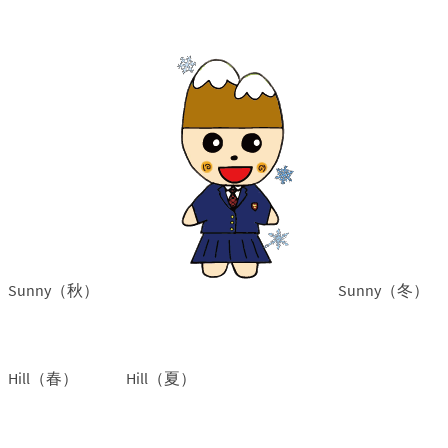
Sunny（秋）
Sunny（冬）
Hill（春）
Hill（夏）