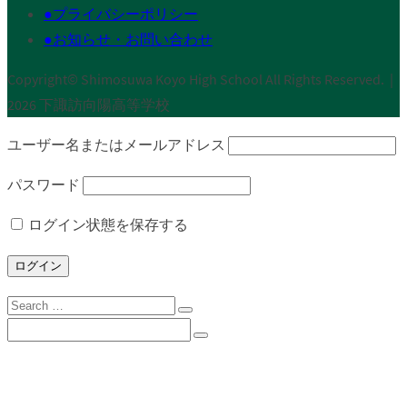
●プライバシーポリシー
●お知らせ・お問い合わせ
Copyright© Shimosuwa Koyo High School All Rights Reserved.｜
2026 下諏訪向陽高等学校
ユーザー名またはメールアドレス
パスワード
ログイン状態を保存する
Search
for:
Search
for:
下諏訪向陽高校について
校長挨拶
沿革