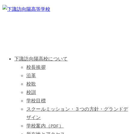
下諏訪向陽高校について
校長挨拶
沿革
校歌
校訓
学校目標
スクールミッション・３つの方針・グランドデ
ザイン
学校案内（PDF）