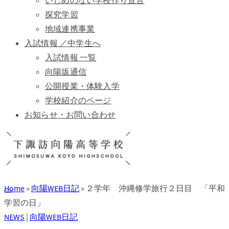
いじめのない学校作り宣言
探究学習
地域連携事業
入試情報 ／中学生へ
入試情報 一覧
向陽坂通信
公開授業・体験入学
学校紹介のページ
お知らせ・お問い合わせ
Home
»
向陽WEB日記
»
２学年 沖縄修学旅行２日目 「平和
学習の日」
NEWS
|
向陽WEB日記