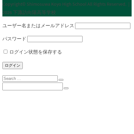
Copyright© Shimosuwa Koyo High School All Rights Reserved.｜
2026 下諏訪向陽高等学校
ユーザー名またはメールアドレス
パスワード
ログイン状態を保存する
Search
for:
Search
for:
下諏訪向陽高校について
校長挨拶
沿革
校歌
校訓
学校目標