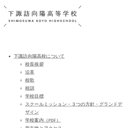
下諏訪向陽高校について
校長挨拶
沿革
校歌
校訓
学校目標
スクールミッション・３つの方針・グランドデ
ザイン
学校案内（PDF）