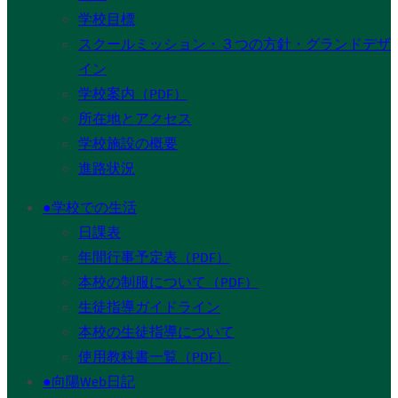
学校目標
スクールミッション・３つの方針・グランドデザ
イン
学校案内（PDF）
所在地とアクセス
学校施設の概要
進路状況
●学校での生活
日課表
年間行事予定表（PDF）
本校の制服について（PDF）
生徒指導ガイドライン
本校の生徒指導について
使用教科書一覧（PDF）
●向陽Web日記