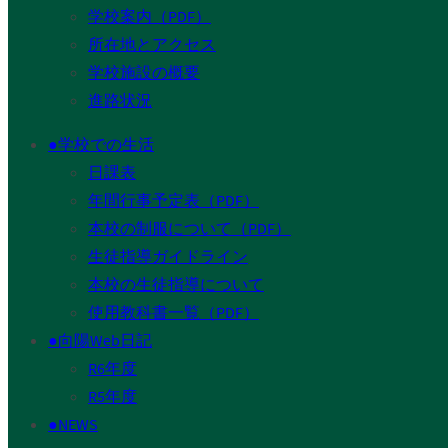
学校案内（PDF）
所在地とアクセス
学校施設の概要
進路状況
●学校での生活
日課表
年間行事予定表（PDF）
本校の制服について（PDF）
生徒指導ガイドライン
本校の生徒指導について
使用教科書一覧（PDF）
●向陽Web日記
R6年度
R5年度
●NEWS