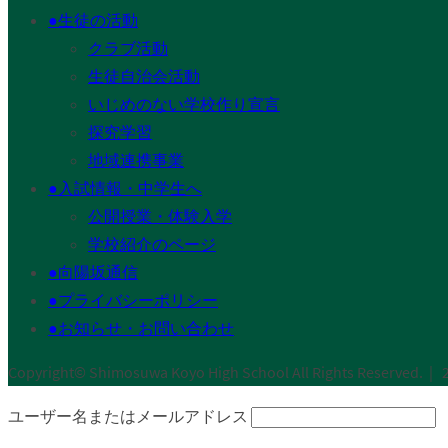
●生徒の活動
クラブ活動
生徒自治会活動
いじめのない学校作り宣言
探究学習
地域連携事業
●入試情報・中学生へ
公開授業・体験入学
学校紹介のページ
●向陽坂通信
●プライバシーポリシー
●お知らせ・お問い合わせ
Copyright© Shimosuwa Koyo High School All Rights Rese
ユーザー名またはメールアドレス