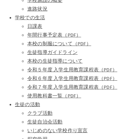
学校施設の概要
進路状況
学校での生活
日課表
年間行事予定表（PDF）
本校の制服について（PDF）
生徒指導ガイドライン
本校の生徒指導について
令和５年度 入学生用教育課程表（PDF）
令和６年度 入学生用教育課程表（PDF）
令和７年度 入学生用教育課程表（PDF）
使用教科書一覧（PDF）
生徒の活動
クラブ活動
生徒自治会活動
いじめのない学校作り宣言