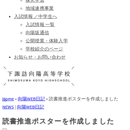
探究学習
地域連携事業
入試情報 ／中学生へ
入試情報 一覧
向陽坂通信
公開授業・体験入学
学校紹介のページ
お知らせ・お問い合わせ
Home
»
向陽WEB日記
»
読書推進ポスターを作成しました
NEWS
|
向陽WEB日記
読書推進ポスターを作成しました