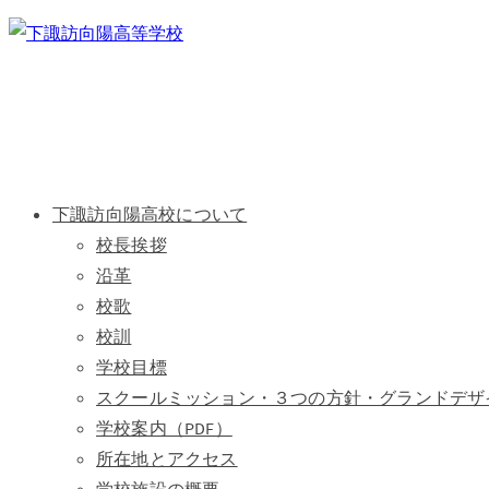
下諏訪向陽高校について
校長挨拶
沿革
校歌
校訓
学校目標
スクールミッション・３つの方針・グランドデザ
学校案内（PDF）
所在地とアクセス