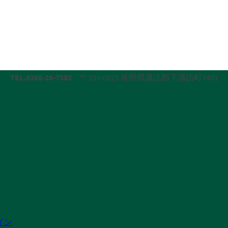
TEL.0266-28-7582
〒393-0025 長野県諏訪郡下諏訪町7401
イン