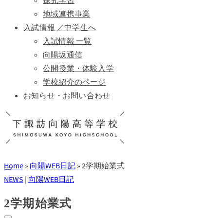
探究学習
地域連携事業
入試情報 ／中学生へ
入試情報 一覧
向陽坂通信
公開授業・体験入学
学校紹介のページ
お知らせ・お問い合わせ
Home
»
向陽WEB日記
»
2学期始業式
NEWS
|
向陽WEB日記
2学期始業式