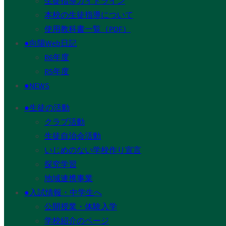
生徒指導ガイドライン
本校の生徒指導について
使用教科書一覧（PDF）
●向陽Web日記
R6年度
R5年度
●NEWS
●生徒の活動
クラブ活動
生徒自治会活動
いじめのない学校作り宣言
探究学習
地域連携事業
●入試情報・中学生へ
公開授業・体験入学
学校紹介のページ