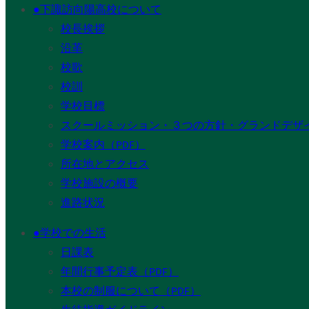
●下諏訪向陽高校について
校長挨拶
沿革
校歌
校訓
学校目標
スクールミッション・３つの方針・グランドデザ
学校案内（PDF）
所在地とアクセス
学校施設の概要
進路状況
●学校での生活
日課表
年間行事予定表（PDF）
本校の制服について（PDF）