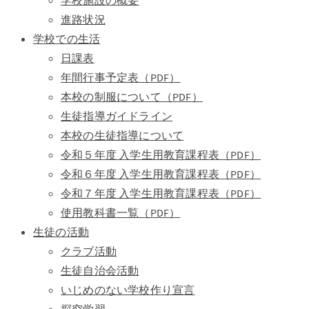
学校施設の概要
進路状況
学校での生活
日課表
年間行事予定表（PDF）
本校の制服について（PDF）
生徒指導ガイドライン
本校の生徒指導について
令和５年度 入学生用教育課程表（PDF）
令和６年度 入学生用教育課程表（PDF）
令和７年度 入学生用教育課程表（PDF）
使用教科書一覧（PDF）
生徒の活動
クラブ活動
生徒自治会活動
いじめのない学校作り宣言