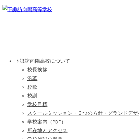
下諏訪向陽高校について
校長挨拶
沿革
校歌
校訓
学校目標
スクールミッション・３つの方針・グランドデザ
学校案内（PDF）
所在地とアクセス