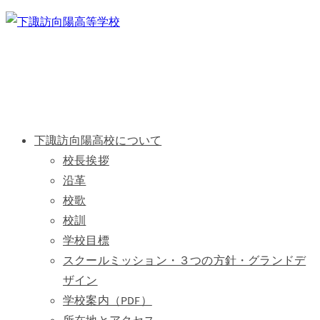
下諏訪向陽高校について
校長挨拶
沿革
校歌
校訓
学校目標
スクールミッション・３つの方針・グランドデ
ザイン
学校案内（PDF）