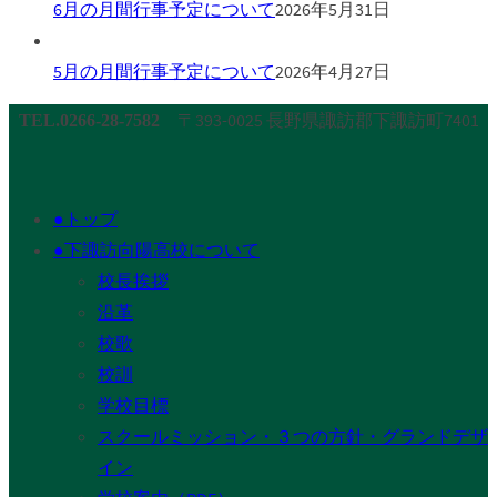
6月の月間行事予定について
2026年5月31日
5月の月間行事予定について
2026年4月27日
〒393-0025 長野県諏訪郡下諏訪町7401
TEL.0266-28-7582
●トップ
●下諏訪向陽高校について
校長挨拶
沿革
校歌
校訓
学校目標
スクールミッション・３つの方針・グランドデザ
イン