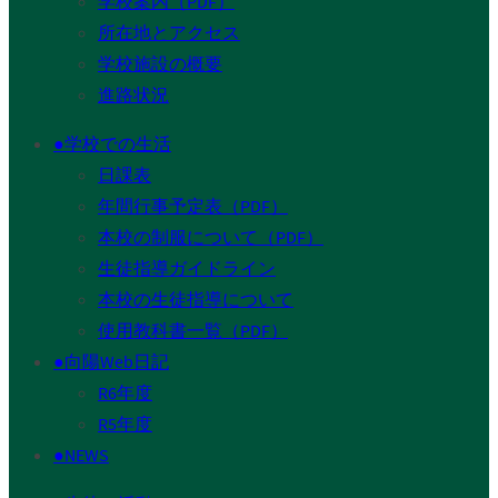
学校案内（PDF）
所在地とアクセス
学校施設の概要
進路状況
●学校での生活
日課表
年間行事予定表（PDF）
本校の制服について（PDF）
生徒指導ガイドライン
本校の生徒指導について
使用教科書一覧（PDF）
●向陽Web日記
R6年度
R5年度
●NEWS