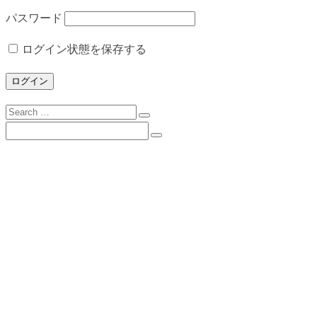
パスワード
ログイン状態を保存する
Search
for:
Search
for:
下諏訪向陽高校について
校長挨拶
沿革
校歌
校訓
学校目標
スクールミッション・３つの方針・グランドデ
ザイン
学校案内（PDF）
所在地とアクセス
学校施設の概要
進路状況