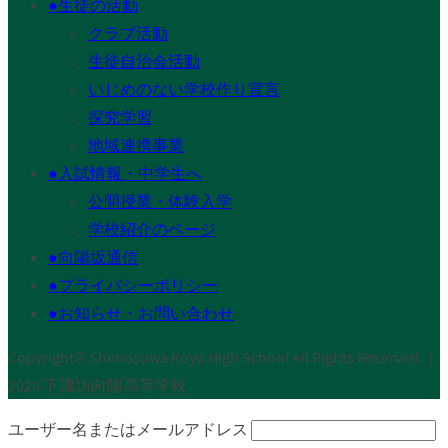
●生徒の活動
クラブ活動
生徒自治会活動
いじめのない学校作り宣言
探究学習
地域連携事業
●入試情報・中学生へ
公開授業・体験入学
学校紹介のページ
●向陽坂通信
●プライバシーポリシー
●お知らせ・お問い合わせ
Copyright© Shimosuwa Koyo High School All Rights Reserved.｜
2026 下諏訪向陽高等学校
ユーザー名またはメールアドレス