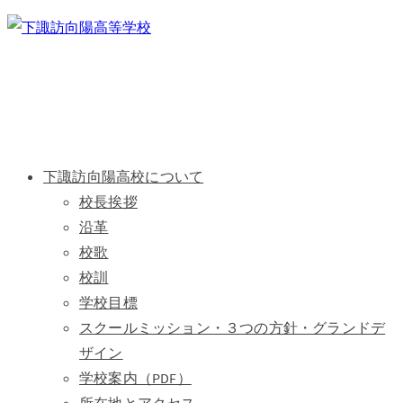
下諏訪向陽高校について
校長挨拶
沿革
校歌
校訓
学校目標
スクールミッション・３つの方針・グランドデ
ザイン
学校案内（PDF）