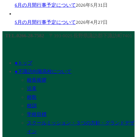
6月の月間行事予定について
2026年5月31日
5月の月間行事予定について
2026年4月27日
〒393-0025 長野県諏訪郡下諏訪町7401
TEL.0266-28-7582
●トップ
●下諏訪向陽高校について
校長挨拶
沿革
校歌
校訓
学校目標
スクールミッション・３つの方針・グランドデザ
イン