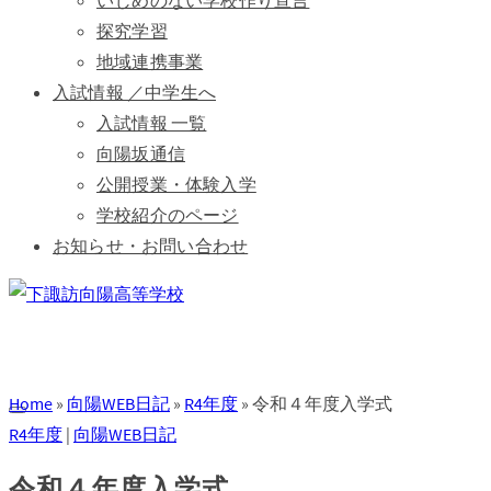
いじめのない学校作り宣言
探究学習
地域連携事業
入試情報 ／中学生へ
入試情報 一覧
向陽坂通信
公開授業・体験入学
学校紹介のページ
お知らせ・お問い合わせ
Home
»
向陽WEB日記
»
R4年度
»
令和４年度入学式
R4年度
|
向陽WEB日記
令和４年度入学式