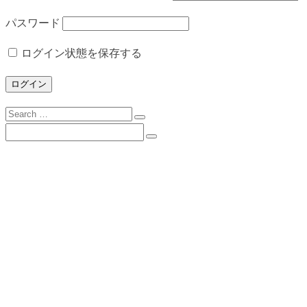
パスワード
ログイン状態を保存する
Search
for:
Search
for:
下諏訪向陽高校について
校長挨拶
沿革
校歌
校訓
学校目標
スクールミッション・３つの方針・グランドデ
ザイン
学校案内（PDF）
所在地とアクセス
学校施設の概要