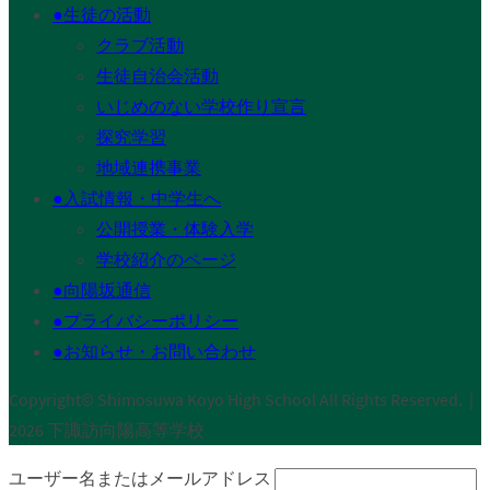
●生徒の活動
クラブ活動
生徒自治会活動
いじめのない学校作り宣言
探究学習
地域連携事業
●入試情報・中学生へ
公開授業・体験入学
学校紹介のページ
●向陽坂通信
●プライバシーポリシー
●お知らせ・お問い合わせ
Copyright© Shimosuwa Koyo High School All Rights Reserved.｜
2026 下諏訪向陽高等学校
ユーザー名またはメールアドレス