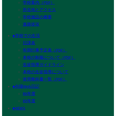
学校案内（PDF）
所在地とアクセス
学校施設の概要
進路状況
●学校での生活
日課表
年間行事予定表（PDF）
本校の制服について（PDF）
生徒指導ガイドライン
本校の生徒指導について
使用教科書一覧（PDF）
●向陽Web日記
R6年度
R5年度
●NEWS