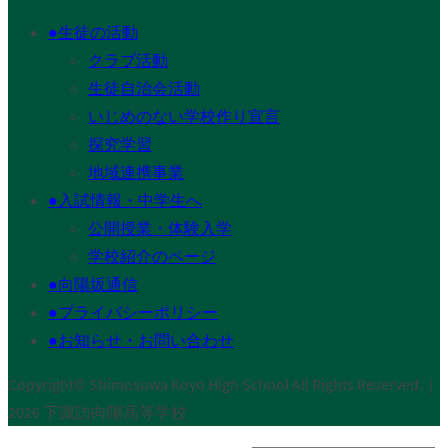
●生徒の活動
クラブ活動
生徒自治会活動
いじめのない学校作り宣言
探究学習
地域連携事業
●入試情報・中学生へ
公開授業・体験入学
学校紹介のページ
●向陽坂通信
●プライバシーポリシー
●お知らせ・お問い合わせ
Copyright© Shimosuwa Koyo High School All Rights Reserved.｜
2026 下諏訪向陽高等学校