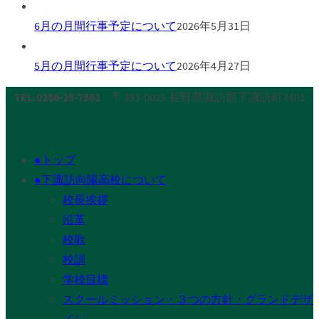
6月の月間行事予定について
2026年5月31日
5月の月間行事予定について
2026年4月27日
TEL.0266-28-7582
〒393-0025 長野県諏訪郡下諏訪町7401
●トップ
●下諏訪向陽高校について
校長挨拶
沿革
校歌
校訓
学校目標
スクールミッション・３つの方針・グランドデザ
イン