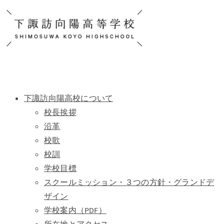
下諏訪向陽高校について
校長挨拶
沿革
校歌
校訓
学校目標
スクールミッション・３つの方針・グランドデ
ザイン
学校案内（PDF）