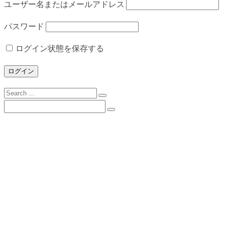
ユーザー名またはメールアドレス
パスワード
ログイン状態を保存する
Search
for:
Search
for:
下諏訪向陽高校について
校長挨拶
沿革
校歌
校訓
学校目標
スクールミッション・３つの方針・グランドデ
ザイン
学校案内（PDF）
所在地とアクセス