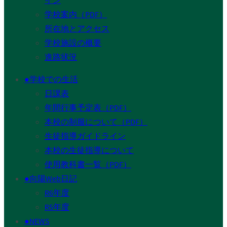
学校案内（PDF）
所在地とアクセス
学校施設の概要
進路状況
●学校での生活
日課表
年間行事予定表（PDF）
本校の制服について（PDF）
生徒指導ガイドライン
本校の生徒指導について
使用教科書一覧（PDF）
●向陽Web日記
R6年度
R5年度
●NEWS