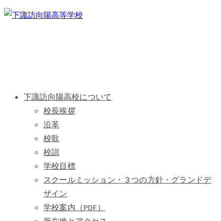
下諏訪向陽高校について
校長挨拶
沿革
校歌
校訓
学校目標
スクールミッション・３つの方針・グランドデ
ザイン
学校案内（PDF）