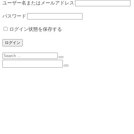
ユーザー名またはメールアドレス
パスワード
ログイン状態を保存する
Search
for:
Search
for:
下諏訪向陽高校について
校長挨拶
沿革
校歌
校訓
学校目標
スクールミッション・３つの方針・グランドデ
ザイン
学校案内（PDF）
所在地とアクセス