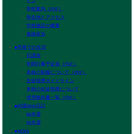
イン
学校案内（PDF）
所在地とアクセス
学校施設の概要
進路状況
●学校での生活
日課表
年間行事予定表（PDF）
本校の制服について（PDF）
生徒指導ガイドライン
本校の生徒指導について
使用教科書一覧（PDF）
●向陽Web日記
R6年度
R5年度
●NEWS