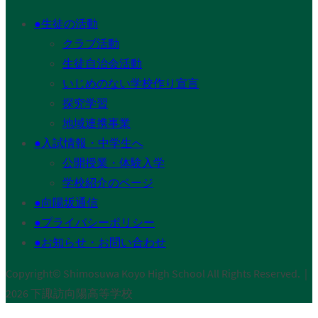
●生徒の活動
クラブ活動
生徒自治会活動
いじめのない学校作り宣言
探究学習
地域連携事業
●入試情報・中学生へ
公開授業・体験入学
学校紹介のページ
●向陽坂通信
●プライバシーポリシー
●お知らせ・お問い合わせ
Copyright© Shimosuwa Koyo High School All Rights Reserved.｜
2026 下諏訪向陽高等学校