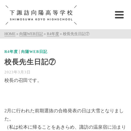
HOME
»
向陽WEB日記
»
R4年度
»
校長先生日記⑦
|
R4年度
向陽WEB日記
校長先生日記⑦
2023年3月3日
校長の召田です。
2月に行われた前期選抜の合格発表の日は大雪となりまし
た。
（私は松本に帰ることをあきらめ、諏訪の温泉宿に泊まり