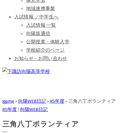
探究学習
地域連携事業
入試情報 ／中学生へ
入試情報 一覧
向陽坂通信
公開授業・体験入学
学校紹介のページ
お知らせ・お問い合わせ
Home
»
向陽WEB日記
»
R5年度
»
三角八丁ボランティア
R5年度
|
向陽WEB日記
三角八丁ボランティア