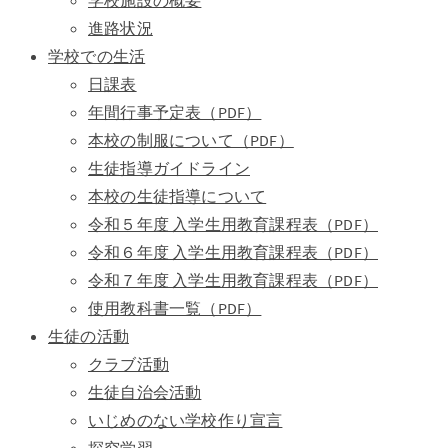
学校施設の概要
進路状況
学校での生活
日課表
年間行事予定表（PDF）
本校の制服について（PDF）
生徒指導ガイドライン
本校の生徒指導について
令和５年度 入学生用教育課程表（PDF）
令和６年度 入学生用教育課程表（PDF）
令和７年度 入学生用教育課程表（PDF）
使用教科書一覧（PDF）
生徒の活動
クラブ活動
生徒自治会活動
いじめのない学校作り宣言