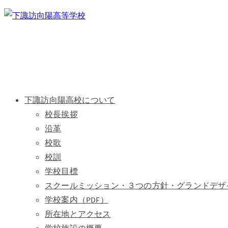
下諏訪向陽高校について
校長挨拶
沿革
校歌
校訓
学校目標
スクールミッション・３つの方針・グランドデザ
学校案内（PDF）
所在地とアクセス