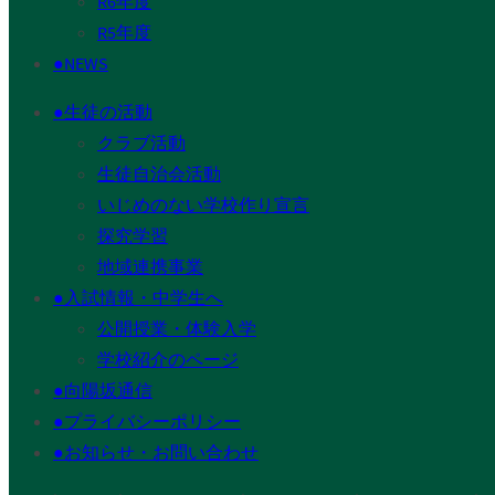
R6年度
R5年度
●NEWS
●生徒の活動
クラブ活動
生徒自治会活動
いじめのない学校作り宣言
探究学習
地域連携事業
●入試情報・中学生へ
公開授業・体験入学
学校紹介のページ
●向陽坂通信
●プライバシーポリシー
●お知らせ・お問い合わせ