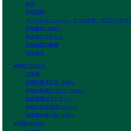
校訓
学校目標
スクールミッション・３つの方針・グランドデザ
学校案内（PDF）
所在地とアクセス
学校施設の概要
進路状況
●学校での生活
日課表
年間行事予定表（PDF）
本校の制服について（PDF）
生徒指導ガイドライン
本校の生徒指導について
使用教科書一覧（PDF）
●向陽Web日記