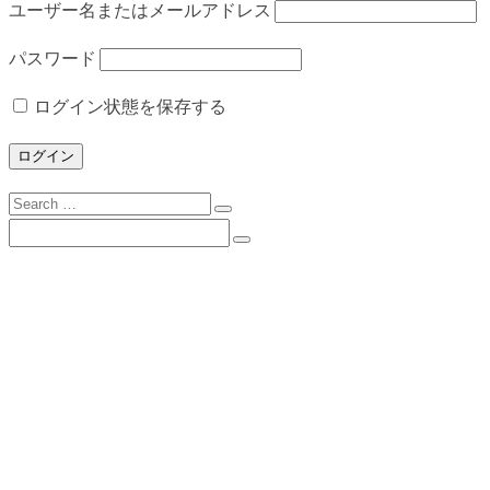
ユーザー名またはメールアドレス
パスワード
ログイン状態を保存する
Search
for:
Search
for:
下諏訪向陽高校について
校長挨拶
沿革
校歌
校訓
学校目標
スクールミッション・３つの方針・グランドデ
ザイン
学校案内（PDF）
所在地とアクセス