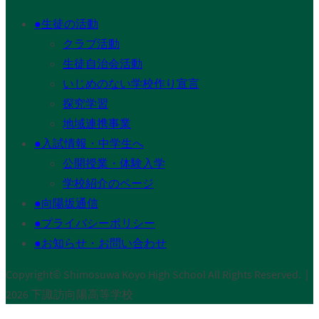
●生徒の活動
クラブ活動
生徒自治会活動
いじめのない学校作り宣言
探究学習
地域連携事業
●入試情報・中学生へ
公開授業・体験入学
学校紹介のページ
●向陽坂通信
●プライバシーポリシー
●お知らせ・お問い合わせ
Copyright© Shimosuwa Koyo High School All Rights Reserved.｜
2026 下諏訪向陽高等学校