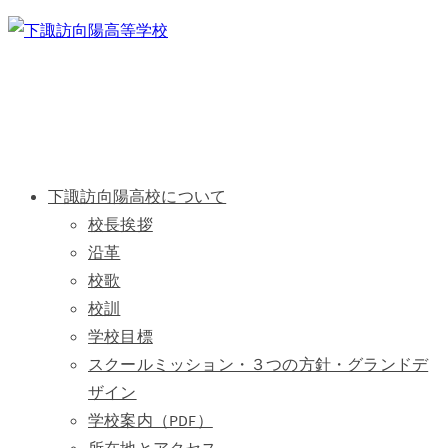
下諏訪向陽高校について
校長挨拶
沿革
校歌
校訓
学校目標
スクールミッション・３つの方針・グランドデ
ザイン
学校案内（PDF）