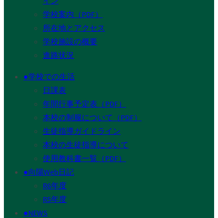
イン
学校案内（PDF）
所在地とアクセス
学校施設の概要
進路状況
●学校での生活
日課表
年間行事予定表（PDF）
本校の制服について（PDF）
生徒指導ガイドライン
本校の生徒指導について
使用教科書一覧（PDF）
●向陽Web日記
R6年度
R5年度
●NEWS