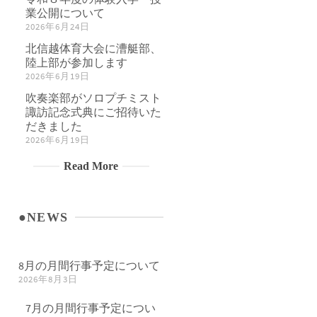
業公開について
2026年6月24日
北信越体育大会に漕艇部、
陸上部が参加します
2026年6月19日
吹奏楽部がソロプチミスト
諏訪記念式典にご招待いた
だきました
2026年6月19日
Read More
●NEWS
8月の月間行事予定について
2026年8月3日
7月の月間行事予定につい