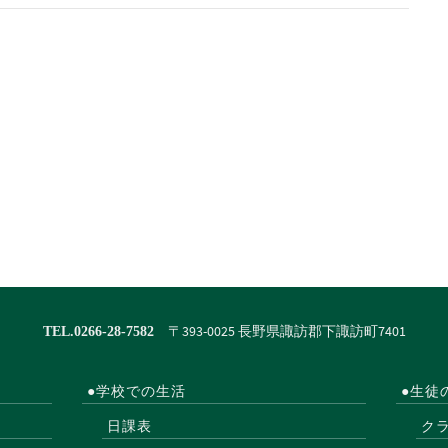
〒393-0025 長野県諏訪郡下諏訪町7401
TEL.0266-28-7582
●学校での生活
●生徒
日課表
ク