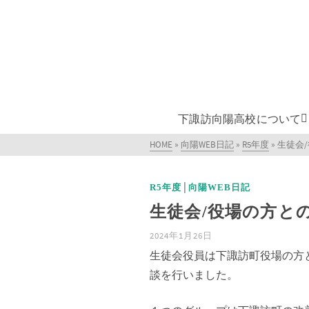
下諏訪向陽高校について
HOME
»
向陽WEB日記
»
R5年度
»
生徒会
|
R5年度
向陽WEB日記
生徒会/役場の方と
2024年1月26日
生徒会役員は下諏訪町役場の方
談を行いました。