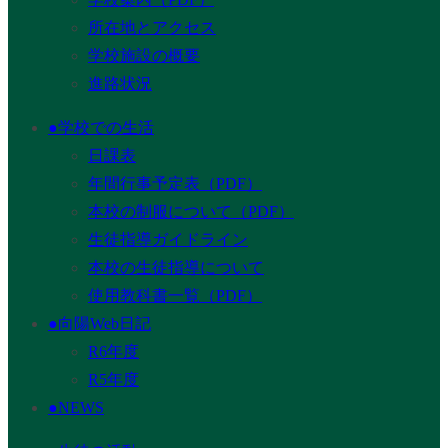
所在地とアクセス
学校施設の概要
進路状況
●学校での生活
日課表
年間行事予定表（PDF）
本校の制服について（PDF）
生徒指導ガイドライン
本校の生徒指導について
使用教科書一覧（PDF）
●向陽Web日記
R6年度
R5年度
●NEWS