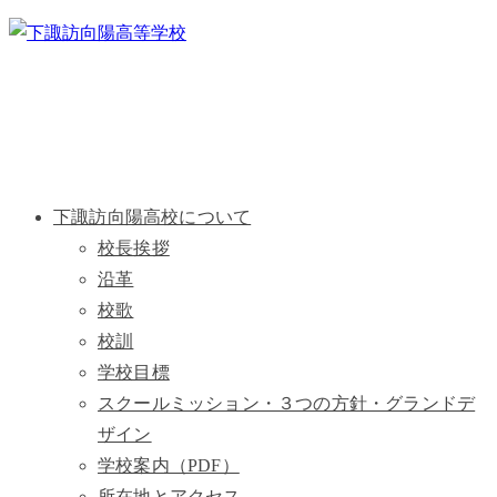
下諏訪向陽高校について
校長挨拶
沿革
校歌
校訓
学校目標
スクールミッション・３つの方針・グランドデ
ザイン
学校案内（PDF）
所在地とアクセス