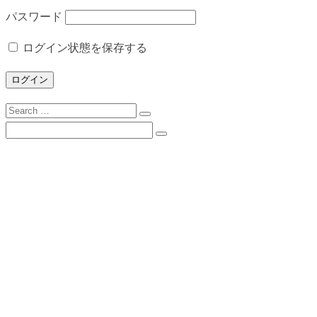
パスワード
ログイン状態を保存する
Search
for:
Search
for:
下諏訪向陽高校について
校長挨拶
沿革
校歌
校訓
学校目標
スクールミッション・３つの方針・グランドデ
ザイン
学校案内（PDF）
所在地とアクセス
学校施設の概要
進路状況