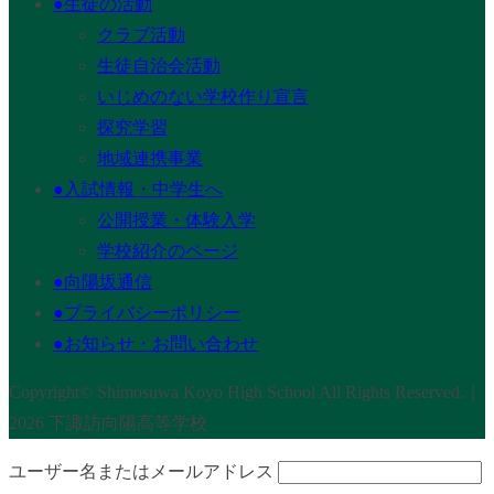
●生徒の活動
クラブ活動
生徒自治会活動
いじめのない学校作り宣言
探究学習
地域連携事業
●入試情報・中学生へ
公開授業・体験入学
学校紹介のページ
●向陽坂通信
●プライバシーポリシー
●お知らせ・お問い合わせ
Copyright© Shimosuwa Koyo High School All Rights Reserved.｜
2026 下諏訪向陽高等学校
ユーザー名またはメールアドレス