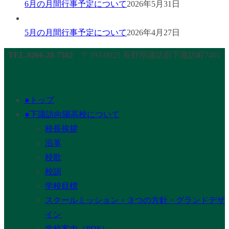
6月の月間行事予定について
2026年5月31日
5月の月間行事予定について
2026年4月27日
TEL.0266-28-7582
〒393-0025 長野県諏訪郡下諏訪町7401
●トップ
●下諏訪向陽高校について
校長挨拶
沿革
校歌
校訓
学校目標
スクールミッション・３つの方針・グランドデザ
イン
学校案内（PDF）