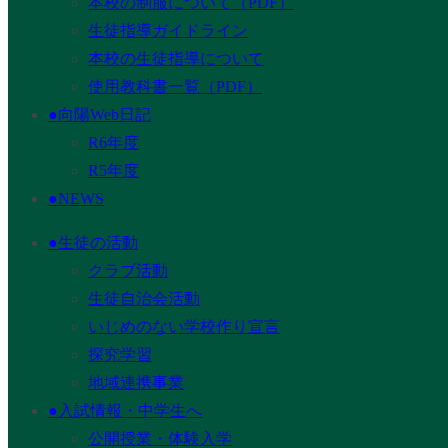
本校の制服について（PDF）
生徒指導ガイドライン
本校の生徒指導について
使用教科書一覧（PDF）
●向陽Web日記
R6年度
R5年度
●NEWS
●生徒の活動
クラブ活動
生徒自治会活動
いじめのない学校作り宣言
探究学習
地域連携事業
●入試情報・中学生へ
公開授業・体験入学