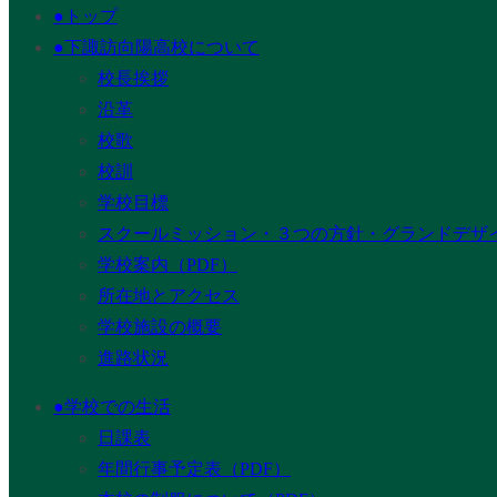
●トップ
●下諏訪向陽高校について
校長挨拶
沿革
校歌
校訓
学校目標
スクールミッション・３つの方針・グランドデザ
学校案内（PDF）
所在地とアクセス
学校施設の概要
進路状況
●学校での生活
日課表
年間行事予定表（PDF）