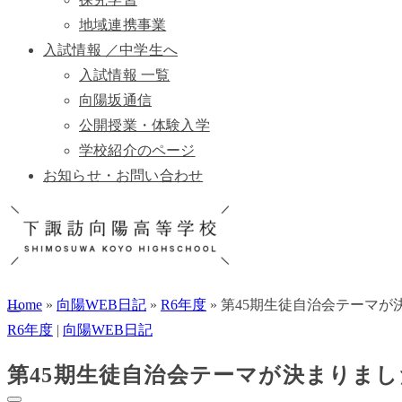
地域連携事業
入試情報 ／中学生へ
入試情報 一覧
向陽坂通信
公開授業・体験入学
学校紹介のページ
お知らせ・お問い合わせ
Home
»
向陽WEB日記
»
R6年度
»
第45期生徒自治会テーマが
R6年度
|
向陽WEB日記
第45期生徒自治会テーマが決まりまし