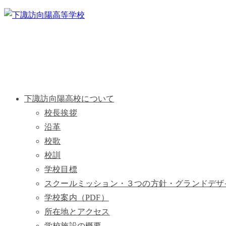
下諏訪向陽高校について
校長挨拶
沿革
校歌
校訓
学校目標
スクールミッション・３つの方針・グランドデザ
学校案内（PDF）
所在地とアクセス
学校施設の概要