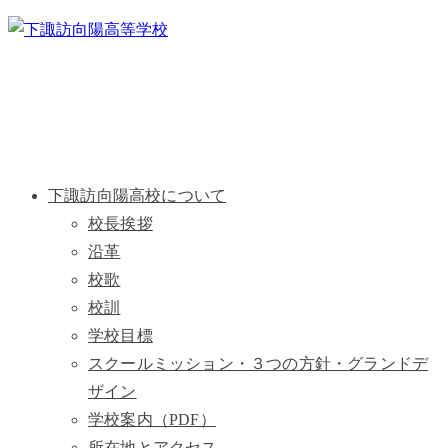
下諏訪向陽高校について
校長挨拶
沿革
校歌
校訓
学校目標
スクールミッション・３つの方針・グランドデ
ザイン
学校案内（PDF）
所在地とアクセス