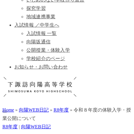
探究学習
地域連携事業
入試情報 ／中学生へ
入試情報 一覧
向陽坂通信
公開授業・体験入学
学校紹介のページ
お知らせ・お問い合わせ
Home
»
向陽WEB日記
»
R8年度
»
令和８年度の体験入学・授
業公開について
R8年度
|
向陽WEB日記