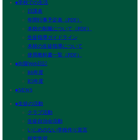
●学校での生活
日課表
年間行事予定表（PDF）
本校の制服について（PDF）
生徒指導ガイドライン
本校の生徒指導について
使用教科書一覧（PDF）
●向陽Web日記
R6年度
R5年度
●NEWS
●生徒の活動
クラブ活動
生徒自治会活動
いじめのない学校作り宣言
探究学習