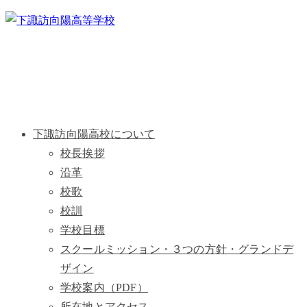
下諏訪向陽高校について
校長挨拶
沿革
校歌
校訓
学校目標
スクールミッション・３つの方針・グランドデ
ザイン
学校案内（PDF）
所在地とアクセス