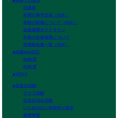
●学校での生活
日課表
年間行事予定表（PDF）
本校の制服について（PDF）
生徒指導ガイドライン
本校の生徒指導について
使用教科書一覧（PDF）
●向陽Web日記
R6年度
R5年度
●NEWS
●生徒の活動
クラブ活動
生徒自治会活動
いじめのない学校作り宣言
探究学習