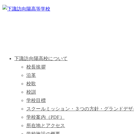
下諏訪向陽高校について
校長挨拶
沿革
校歌
校訓
学校目標
スクールミッション・３つの方針・グランドデザ
学校案内（PDF）
所在地とアクセス
学校施設の概要