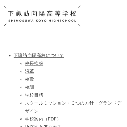
下諏訪向陽高校について
校長挨拶
沿革
校歌
校訓
学校目標
スクールミッション・３つの方針・グランドデ
ザイン
学校案内（PDF）
所在地とアクセス