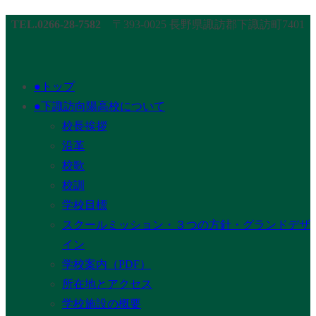
TEL.0266-28-7582
〒393-0025 長野県諏訪郡下諏訪町7401
●トップ
●下諏訪向陽高校について
校長挨拶
沿革
校歌
校訓
学校目標
スクールミッション・３つの方針・グランドデザ
イン
学校案内（PDF）
所在地とアクセス
学校施設の概要