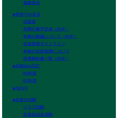
進路状況
●学校での生活
日課表
年間行事予定表（PDF）
本校の制服について（PDF）
生徒指導ガイドライン
本校の生徒指導について
使用教科書一覧（PDF）
●向陽Web日記
R6年度
R5年度
●NEWS
●生徒の活動
クラブ活動
生徒自治会活動