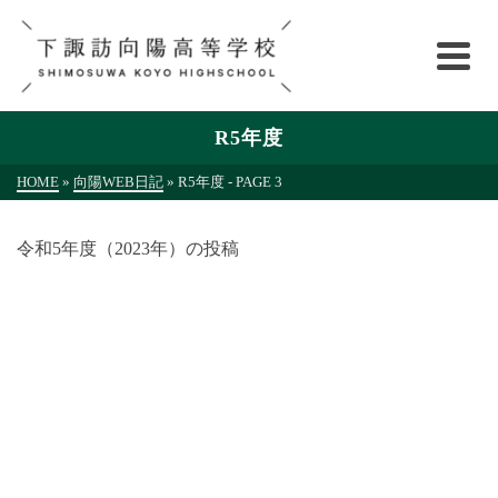
R5年度
HOME
»
向陽WEB日記
»
R5年度
- PAGE 3
令和5年度（2023年）の投稿
R5年度
向陽WEB日記
向陽祭/準備の様子
7月6日～7月8日まで行われた向陽祭は無事に終えることが
できました。 準備・運営 …
Read More