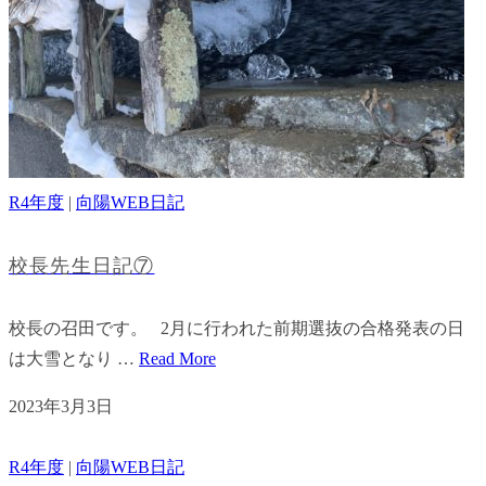
R4年度
|
向陽WEB日記
校長先生日記⑦
校長の召田です。 2月に行われた前期選抜の合格発表の日
は大雪となり …
Read More
2023年3月3日
R4年度
|
向陽WEB日記