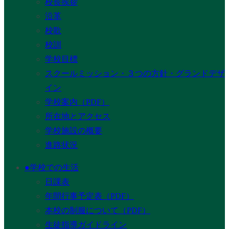
校長挨拶
沿革
校歌
校訓
学校目標
スクールミッション・３つの方針・グランドデザ
イン
学校案内（PDF）
所在地とアクセス
学校施設の概要
進路状況
●学校での生活
日課表
年間行事予定表（PDF）
本校の制服について（PDF）
生徒指導ガイドライン