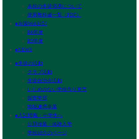
本校の生徒指導について
使用教科書一覧（PDF）
●向陽Web日記
R6年度
R5年度
●NEWS
●生徒の活動
クラブ活動
生徒自治会活動
いじめのない学校作り宣言
探究学習
地域連携事業
●入試情報・中学生へ
公開授業・体験入学
学校紹介のページ