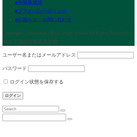
●向陽坂通信
●プライバシーポリシー
●お知らせ・お問い合わせ
Copyright© Shimosuwa Koyo High School All Rights Reserved.｜
2026 下諏訪向陽高等学校
ユーザー名またはメールアドレス
パスワード
ログイン状態を保存する
Search
for:
Search
for:
下諏訪向陽高校について
校長挨拶