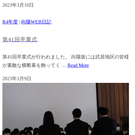
2023年3月10日
R4年度
|
向陽WEB日記
第41回卒業式
第41回卒業式が行われました。 向陽坂には武居地区の皆様
が素敵な横断幕を飾ってく …
Read More
2023年3月9日