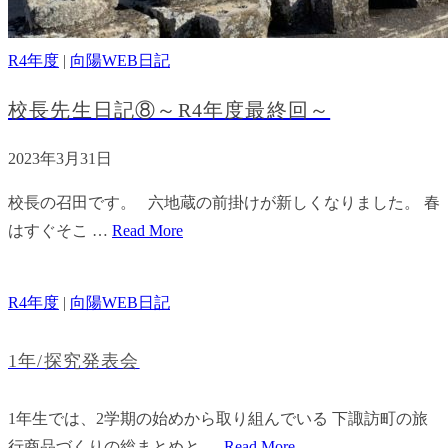
R4年度
|
向陽WEB日記
校長先生日記⑧～R4年度最終回～
2023年3月31日
校長の召田です。 六地蔵の前掛けが新しくなりました。 春
はすぐそこ …
Read More
R4年度
|
向陽WEB日記
1年/探究発表会
1年生では、2学期の始めから取り組んでいる 下諏訪町の旅
行商品づくりの総まとめと …
Read More