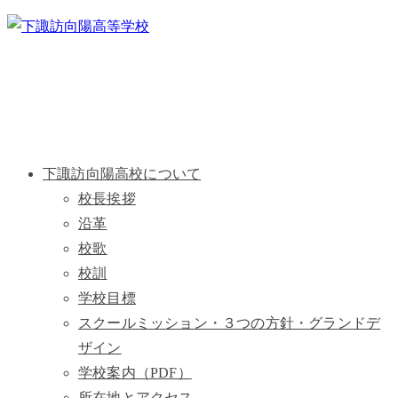
下諏訪向陽高校について
校長挨拶
沿革
校歌
校訓
学校目標
スクールミッション・３つの方針・グランドデ
ザイン
学校案内（PDF）
所在地とアクセス