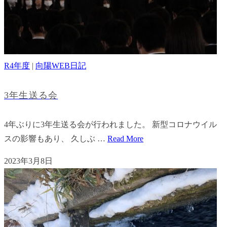
R4年度
|
向陽WEB日記
3年生送る会
4年ぶりに3年生送る会が行われました。 新型コロナウイル
スの影響もあり、 久しぶ …
Read More
2023年3月8日